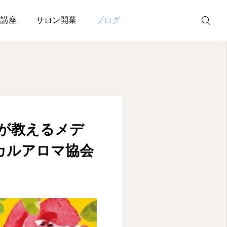
取得スクール IMA国際メディカルアロマ協会
験講座
サロン開業
ブログ
メルマガ
LINE
が教えるメデ
カルアロマ協会
Instagram
Facebook
無料個別相談