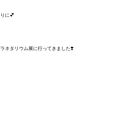
りに💕
ラネタリウム展に行ってきました❣️
る