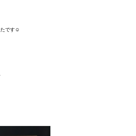
たです☺️
で
て