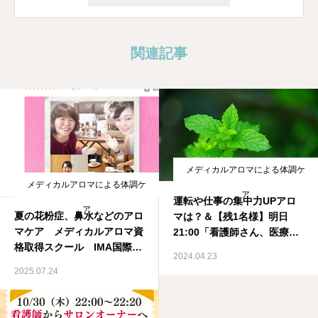
関連記事
メディカルアロマによる体調ケ
メディカルアロマによる体調ケ
ア
運転や仕事の集中力UPアロ
ア
夏の花粉症、鼻水などのアロ
マは？＆【残1名様】明日
マケア メディカルアロマ資
21:00「看護師さん、医療従
格取得スクール IMA国際メ
事者さんの癒されながら週末
2024.04.23
ディカルアロマ協会
起業《無料》2日間チャレン
2025.07.24
ジセミナー」薬剤師が教える
メディカルアロマ資格取得ス
クール IMA国際メディカル