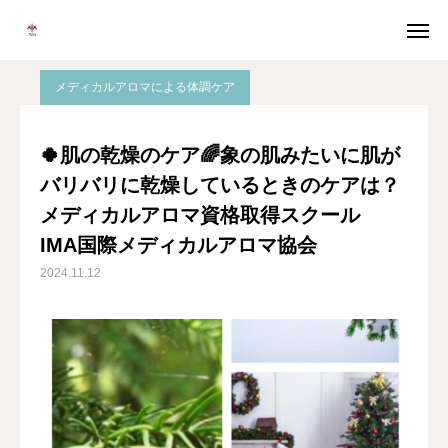
ブログ
バスソルト
🍀肌の乾燥のケア🌈象の肌みたいに肌がバリバリに乾燥しているときのケアは？メディカルアロマ資格取得スクール IMA国際メディカルアロマ協会
メディカルアロマによる体調ケア
メルマガ
LINE
🍀肌の乾燥のケア🌈象の肌みたいに肌が
バリバリに乾燥しているときのケアは？
Instagram
Facebook
メディカルアロマ資格取得スクール
無料個別相談
IMA国際メディカルアロマ協会
2024.11.12
当校について
協会概要
メディカルアロマとは
卒業生の声