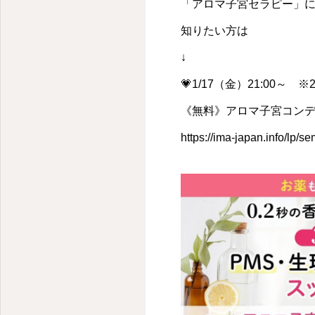
「アロマ子宮セラピー」
知りたい方は
↓
💗1/17（金）21:00～ ※
《無料》アロマ子宮コン
https://ima-japan.info/lp/se