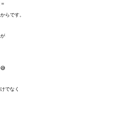
態＝
るからです。
たが
😅
だけでなく