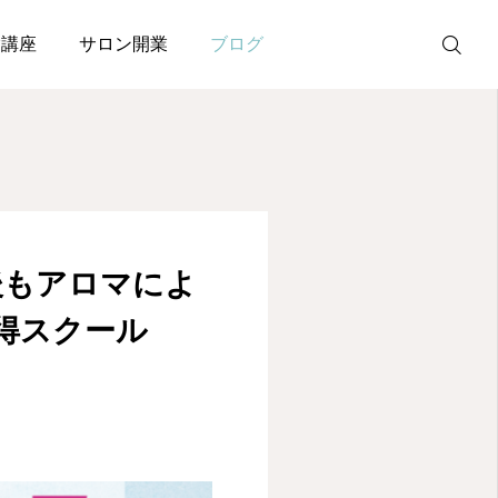
アロマ資格取得スクール IMA国際メディカルアロマ協会
験講座
サロン開業
ブログ
メルマガ
LINE
後もアロマによ
取得スクール
Instagram
Facebook
無料個別相談