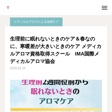
ブログ
アロマ子宮セラピー
生理前に眠れないときのケア＆春なのに、寒暖差が大きいときのケア メディカルアロマ資格取得スクール IMA国際メディカルアロマ協会
メディカルアロマによる体調ケア
メルマガ
LINE
生理前に眠れないときのケア＆春なの
に、寒暖差が大きいときのケア メディカ
Instagram
Facebook
ルアロマ資格取得スクール IMA国際メ
無料個別相談
ディカルアロマ協会
2025.02.24
当校について
協会概要
メディカルアロマとは
卒業生の声