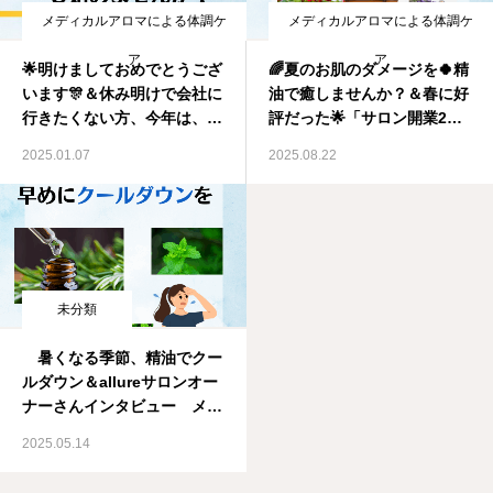
メディカルアロマによる体調ケ
メディカルアロマによる体調ケ
ア
ア
🌟明けましておめでとうござ
🌈夏のお肌のダメージを🍀精
います🎊＆休み明けで会社に
油で癒しませんか？＆春に好
行きたくない方、今年は、大
評だった🌟「サロン開業2日
好きなアロマをお仕事・ライ
間チャレンジセミナー」秋バ
2025.01.07
2025.08.22
フワークにしませんか？メデ
ージョン始めます❣️メディカ
ィカルアロマ資格取得スクー
ルアロマ資格取得スクール
ル IMA国際メディカルアロ
IMA国際メディカルアロマ協
マ協会
会
未分類
暑くなる季節、精油でクー
ルダウン＆allureサロンオー
ナーさんインタビュー メデ
ィカルアロマ資格取得スクー
2025.05.14
ル IMA国際メディカルアロ
マ協会