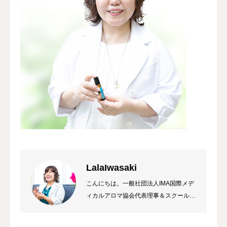
LalaIwasaki
こんにちは。一般社団法人IMA国際メデ
ィカルアロマ協会代表理事＆スクール校
長 ラーラ岩崎です。私は総合病院の薬
局長から経営コンサルタント&企業研修