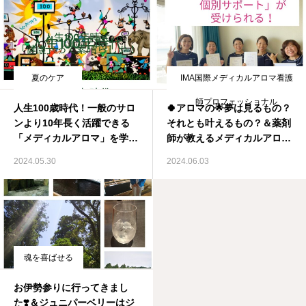
夏のケア
IMA国際メディカルアロマ看護
師プロフェッショナル
人生100歳時代！一般のサロ
🍀アロマの🌟夢は見るもの？
ンより10年長く活躍できる
それとも叶えるもの？＆薬剤
「メディカルアロマ」を学び
師が教えるメディカルアロマ
ませんか？＆夏の暑さケアに
資格取得スクール IMA国際
2024.05.30
2024.06.03
ついて薬剤師が教えるメディ
メディカルアロマ協会
カルアロマ資格取得スクー
ル IMA国際メディカルアロ
マ協会
魂を喜ばせる
お伊勢参りに行ってきまし
た❣️＆ジュニパーベリーはジ