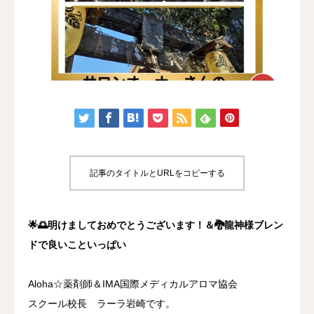
認定講座
体験講座
サロン開業
ブログ
記事のタイトルとURLをコピーする
🌟
🌅明けましておめでとうございます！＆🐉龍神様ブレン
ドで良いこといっぱい
Aloha☆薬剤師＆IMA国際メディカルアロマ協会
スクール校長 ラーラ岩崎です。