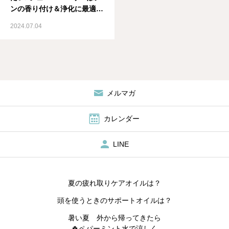
ンの香り付け＆浄化に最適薬
剤師が教えるメディカルアロ
2024.07.04
マ資格取得スクール IMA国
際メディカルアロマ協会
メルマガ
カレンダー
LINE
夏の疲れ取りケアオイルは？
頭を使うときのサポートオイルは？
暑い夏 外から帰ってきたら
🍀ペパーミント水で涼しく