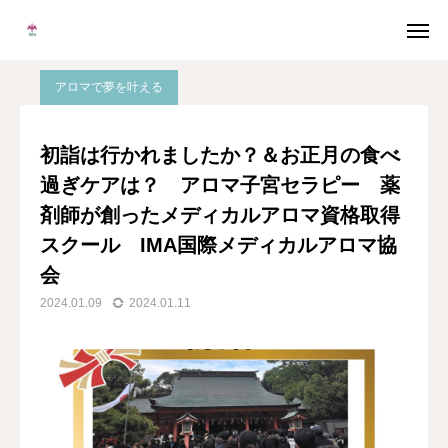
ブログ
アロマで夢を叶える
初詣は行かれましたか？＆お正月の食べ過ぎケアは？ アロマ子宮セラピー 薬剤師が創ったメディカルアロマ資格取得スクール IMA国際メディカルアロマ協会
アロマで夢を叶える
メルマガ
LINE
初詣は行かれましたか？＆お正月の食べ
過ぎケアは？ アロマ子宮セラピー 薬
Instagram
Facebook
剤師が創ったメディカルアロマ資格取得
無料個別相談
スクール IMA国際メディカルアロマ協
会
当校について
2024.01.09
2024.01.11
協会概要
メディカルアロマとは
卒業生の声