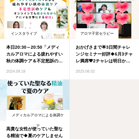
インスタライブ
アロマ子宮セラピー
本日20:30～20:50「メディ
おかげさまで🌟3日間チャレ
カルアロマによる疲れやすい
ンジセミナー好評🍀6月3チャ
秋の体調ケア＆不定愁訴のケ
レ満席💖2チャレは明日から
ア＆オンラインでもアロマを
募集開始！メディカルアロマ
2024.09.18
2025.06.02
仕事にする秘訣☆彡」インス
資格取得スクール IMA国際
タライブでお話しします！❣️
メディカルアロマ協会
メディカルアロマ資格取得ス
クール IMA国際メディカル
アロマ協会
メディカルアロマによる体調ケ
ア
高貴な女性が使っていた聖な
る精油で🍀夏のケアしません