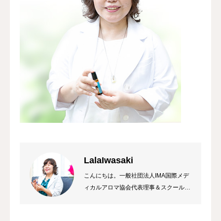
LalaIwasaki
こんにちは。一般社団法人IMA国際メデ
ィカルアロマ協会代表理事＆スクール校
長 ラーラ岩崎です。私は総合病院の薬
局長から経営コンサルタント&企業研修