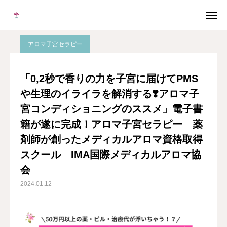
ブログ
アロマ子宮セラピー
「0,2秒で香りの力を子宮に届けてPMSや生理のイライラを解消する❣️アロマ子宮コンディショニングのススメ」電子書籍が遂に完成！アロマ子宮セラピー 薬剤師が創ったメディカルアロマ資格取得スクール IMA国際メディカルアロマ協会
アロマ子宮セラピー
メルマガ
LINE
「0,2秒で香りの力を子宮に届けてPMS
や生理のイライラを解消する❣️アロマ子
Instagram
Facebook
宮コンディショニングのススメ」電子書
無料個別相談
籍が遂に完成！アロマ子宮セラピー 薬
剤師が創ったメディカルアロマ資格取得
当校について
スクール IMA国際メディカルアロマ協
会
協会概要
2024.01.12
メディカルアロマとは
卒業生の声