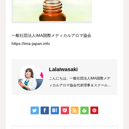
一般社団法人IMA国際メディカルアロマ協会
https://ima-japan.info
LalaIwasaki
こんにちは。一般社団法人IMA国際メデ
ィカルアロマ協会代表理事＆スクール校
長 ラーラ岩崎です。私は総合病院の薬
局長から経営コンサルタント&企業研修
トレーナーになり、HAWAIIのマナカー
ドのご縁でメディカルアロマに出会いま
した。