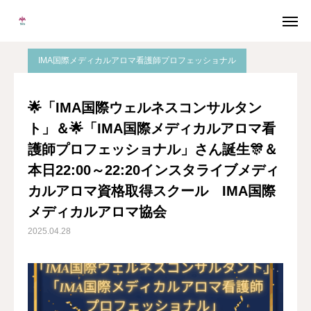
ブログ
IMA国際メディカルアロマ看護師プロフェッショナル

IMA国際メディカルアロマ看護師プロフェッショナル
メルマガ
LINE
🌟「IMA国際ウェルネスコンサルタン
ト」＆🌟「IMA国際メディカルアロマ看
Instagram
Facebook
護師プロフェッショナル」さん誕生🎊＆
無料個別相談
本日22:00～22:20インスタライブメディ
カルアロマ資格取得スクール IMA国際
当校について
メディカルアロマ協会
2025.04.28
協会概要
メディカルアロマとは
卒業生の声