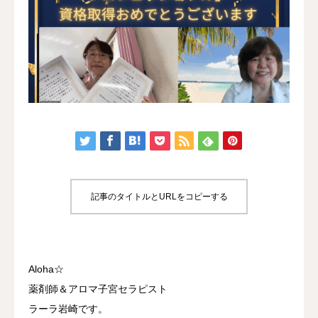
認定講座
体験講座
サロン開業
ブログ
記事のタイトルとURLをコピーする
Aloha☆
薬剤師＆アロマ子宮セラピスト
ラーラ岩崎です。