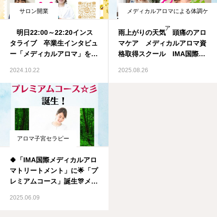
サロン開業
メディカルアロマによる体調ケ
ア
明日22:00～22:20インス
雨上がりの天気 頭痛のアロ
タライブ 卒業生インタビュ
マケア メディカルアロマ資
ー「メディカルアロマ」を学
格取得スクール IMA国際メ
んでからサロンをオープンさ
ディカルアロマ協会
2024.10.22
2025.08.26
れたプロセスをお聴きしま
す❣️メディカルアロマ資格取
得スクール IMA国際メディ
カルアロマ協会
アロマ子宮セラピー
🍀「IMA国際メディカルアロ
マトリートメント」に🌟「プ
レミアムコース」誕生🎊メデ
ィカルアロマ資格取得スクー
2025.06.09
ル IMA国際メディカルアロ
マ協会