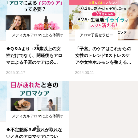
メディカルアロマによる体調ケ
アロマ子宮セラピー
ア
🍀Q＆Aより：35歳以上の女
「子宮」のケアはこれからの
性だけでなく、閉経後もアロ
女性のトレンド❣️ストレスケ
マによる子宮のケアは必
アや女性ホルモンを整えるた
要？！メディカルアロマ資格
めに、まず、最初にやって頂
2025.01.17
2024.03.11
取得スクール IMA国際メデ
くと良いのは？＆ 薬剤師が
ィカルアロマ協会
創ったメディカルアロマ資格
取得スクール IMA国際メデ
ィカルアロマ協会
メディカルアロマによる体調ケ
ア
🍀不定愁訴３🌈疲れが取れな
いときのアロマケアについ