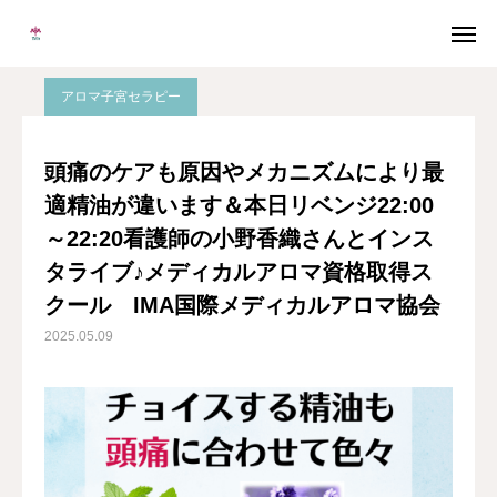
ブログ
アロマ子宮セラピー
頭痛のケアも原因やメカニズムにより最適精油が違います＆本日リベンジ22:00～22:20看護師の小野香織さんとインスタライブ♪メディカルアロマ資格取得スクール IMA国際メディカルアロマ協会
アロマ子宮セラピー
メルマガ
LINE
頭痛のケアも原因やメカニズムにより最
適精油が違います＆本日リベンジ22:00
Instagram
Facebook
～22:20看護師の小野香織さんとインス
無料個別相談
タライブ♪メディカルアロマ資格取得ス
クール IMA国際メディカルアロマ協会
当校について
2025.05.09
協会概要
メディカルアロマとは
卒業生の声