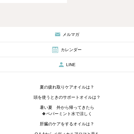
仕事にする秘訣インタビュ
ー インスタライブメディカ
ルアロマ資格取得スクール
IMA国際メディカルアロマ協
会
メルマガ
カレンダー
LINE
夏の疲れ取りケアオイルは？
頭を使うときのサポートオイルは？
暑い夏 外から帰ってきたら
🍀ペパーミント水で涼しく
肝臓のケアをするオイルは？