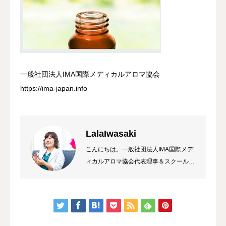
一般社団法人IMA国際メディカルアロマ協会
https://ima-japan.info
LalaIwasaki
こんにちは。一般社団法人IMA国際メデ
ィカルアロマ協会代表理事＆スクール校
長 ラーラ岩崎です。私は総合病院の薬
局長から経営コンサルタント&企業研修
トレーナーになり、HAWAIIのマナカー
ドのご縁でメディカルアロマに出会いま
した。