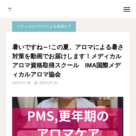
ブログ
インスタライブ
暑いですね～!この夏、アロマによる暑さ対策を動画でお届けします！メディカルアロマ資格取得スクール IMA国際メディカルアロマ協会
メディカルアロマによる体調ケア
メルマガ
LINE
暑いですね～!この夏、アロマによる暑さ
対策を動画でお届けします！メディカル
Instagram
Facebook
アロマ資格取得スクール IMA国際メデ
無料個別相談
ィカルアロマ協会
2025.07.30
2025.07.31
当校について
協会概要
メディカルアロマとは
卒業生の声