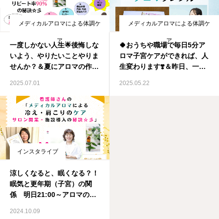
メディカルアロマによる体調ケ
メディカルアロマによる体調ケ
ア
ア
一度しかない人生🌟後悔しな
🍀おうちや職場で毎日5分ア
いよう、やりたいことやりま
ロマ子宮ケアができれば、人
せんか？＆夏にアロマの作
生変わります❣️＆昨日、一昨
用、使い方＆伝え方、サロン
日と沢山のセミナーご参加あ
2025.07.01
2025.05.22
経営を学んで秋にサロン開業
りがとうございます🌺メディ
も可能です！メディカルアロ
カルアロマ資格取得スクー
マ資格取得スクール IMA国
ル IMA国際メディカルアロ
際メディカルアロマ協会
マ協会
インスタライブ
涼しくなると、眠くなる？！
眠気と更年期（子宮）の関
係 明日21:00～アロマの夢
を叶える近道 看護師さんに
2024.10.09
冷え・肩こりケア アロマを