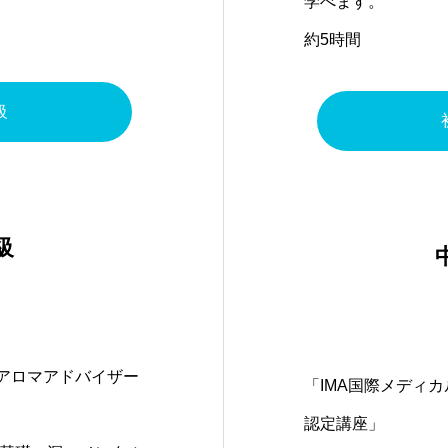
学べます。
約5時間
級
級
ルアロマアドバイザー
「IMA国際メディ
認定講座」