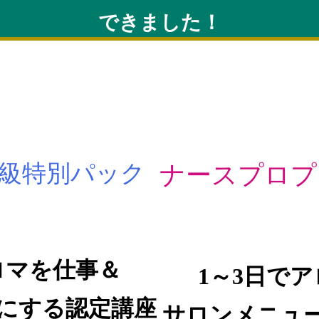
できました！
級特別パック
ナースプロプ
ロマを仕事＆
1～3日で
にする認定講座
サロンメニュ