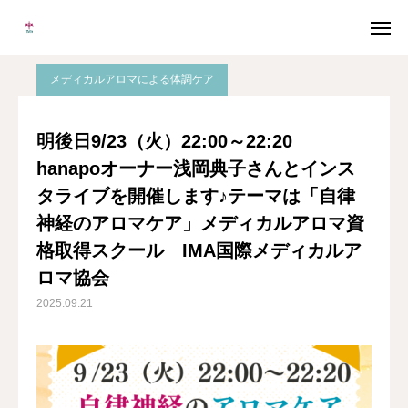
ブログ
インスタライブ
明後日9/23（火）22:00～22:20 hanapoオーナー浅岡典子さんとインスタライブを開催します♪テーマは「自律神経のアロマケア」メディカルアロマ資格取得スクール IMA国際メディカルアロマ協会
メディカルアロマによる体調ケア
メルマガ
LINE
明後日9/23（火）22:00～22:20
hanapoオーナー浅岡典子さんとインス
Instagram
Facebook
タライブを開催します♪テーマは「自律
無料個別相談
神経のアロマケア」メディカルアロマ資
格取得スクール IMA国際メディカルア
当校について
ロマ協会
2025.09.21
協会概要
メディカルアロマとは
卒業生の声