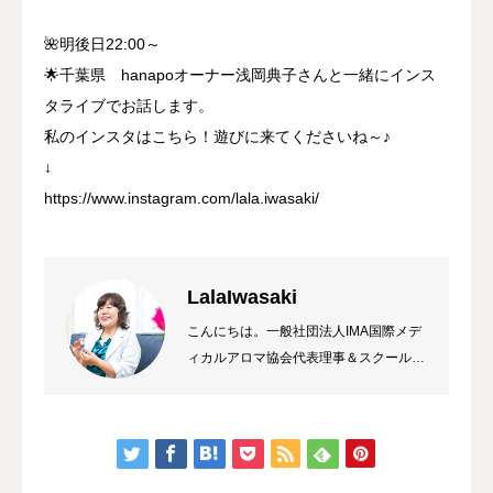
🌺明後日22:00～
🌟千葉県 hanapoオーナー浅岡典子さんと一緒にインス
タライブでお話します。
私のインスタはこちら！遊びに来てくださいね～♪
↓
https://www.instagram.com/lala.iwasaki/
LalaIwasaki
こんにちは。一般社団法人IMA国際メデ
ィカルアロマ協会代表理事＆スクール校
長 ラーラ岩崎です。私は総合病院の薬
局長から経営コンサルタント&企業研修
トレーナーになり、HAWAIIのマナカー
ドのご縁でメディカルアロマに出会いま
した。