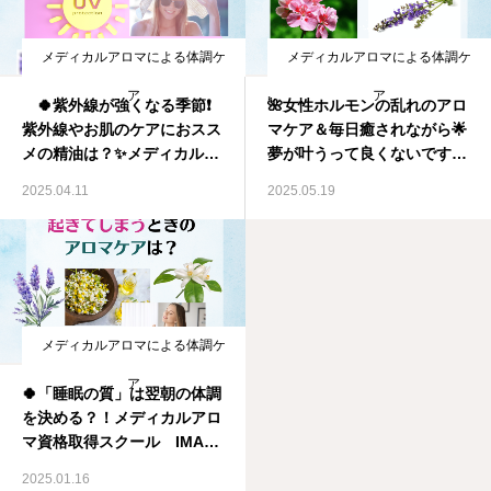
メディカルアロマによる体調ケ
メディカルアロマによる体調ケ
ア
ア
🍀紫外線が強くなる季節❗
🌺女性ホルモンの乱れのアロ
紫外線やお肌のケアにおスス
マケア＆毎日癒されながら🌟
メの精油は？✨メディカルア
夢が叶うって良くないです
ロマ資格取得スクール IMA
か？＆【満席】今日・【残1
2025.04.11
2025.05.19
国際メディカルアロマ協会
名】明日のセミナー楽しみに
しています！ メディカルア
ロマ資格取得スクール IMA
国際メディカルアロマ協会
メディカルアロマによる体調ケ
ア
🍀「睡眠の質」は翌朝の体調
を決める？！メディカルアロ
マ資格取得スクール IMA国
際メディカルアロマ協会
2025.01.16