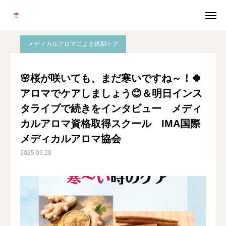
ブログ
インスタライブ
🌸桜が咲いても、まだ寒いですね～！🍀アロマでケアしましょう😊＆明日インスタライブで続きをインタビュー メディカルアロマ資格取得スクール IMA国際メディカルアロマ協会
メディカルアロマによる体調ケア
メルマガ
LINE
🌸桜が咲いても、まだ寒いですね～！🍀
アロマでケアしましょう😊＆明日インス
Instagram
Facebook
タライブで続きをインタビュー メディ
無料個別相談
カルアロマ資格取得スクール IMA国際
メディカルアロマ協会
当校について
2025.03.28
協会概要
メディカルアロマとは
卒業生の声