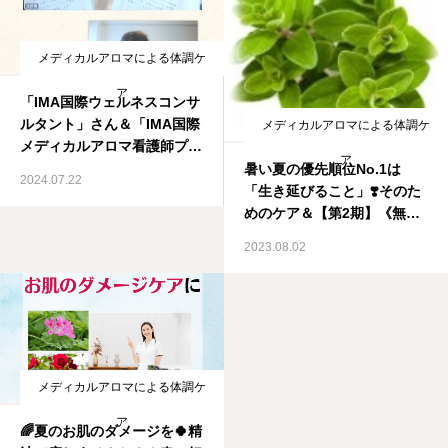
メディカルアロマによる体調ケ
ア
「IMA国際ウェルネスコンサ
ルタント」さん＆「IMA国際
メディカルアロマによる体調ケ
メディカルアロマ看護師プロ
ア
フェッショナル」さん誕生さ
暑い夏の優先順位No.1は
2024.07.22
れました❣️＆夏バテのケア
「生き延びること」❣️そのた
は？薬剤師が教えるメディカ
めのケア＆【第2期】《無
ルアロマ資格取得スクール
料》アロマ超初心者さんも
2023.08.02
IMA国際メディカルアロマ協
1~3日でアロマを仕事にでき
会
る！３DAYSチャレンジ講
座 8/26 （土）・
9/1（金）・9/4（月）開催し
ます❣️
メディカルアロマによる体調ケ
ア
🌈夏のお肌のダメージを🍀精