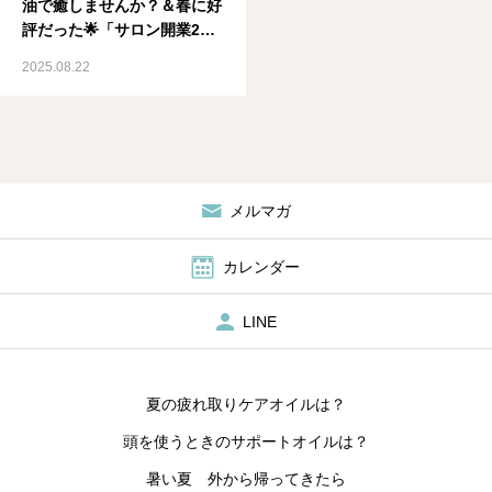
油で癒しませんか？＆春に好
評だった🌟「サロン開業2日
間チャレンジセミナー」秋バ
2025.08.22
ージョン始めます❣️メディカ
ルアロマ資格取得スクール
IMA国際メディカルアロマ協
会
メルマガ
カレンダー
LINE
夏の疲れ取りケアオイルは？
頭を使うときのサポートオイルは？
暑い夏 外から帰ってきたら