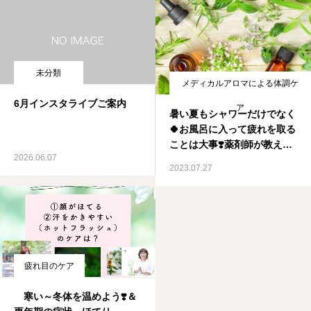
未分類
メディカルアロマによる体調ケ
6月インスタライブご案内
ア
暑い夏もシャワーだけでなく
🍀お風呂に入って疲れを取る
ことは大事❣️薬剤師が教える
2026.06.07
メディカルアロマ資格取得ス
2023.07.27
クール IMA国際メディカル
アロマ協会
疲れ目のケア
寒い～冬体を温めよう❣️＆