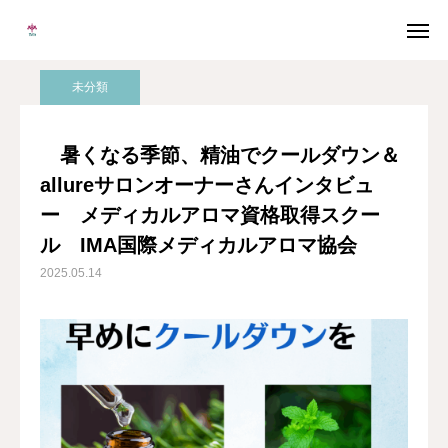
ブログ
アロマ子宮セラピー
暑くなる季節、精油でクールダウン＆allureサロンオーナーさんインタビュー メディカルアロマ資格取得スクール IMA国際メディカルアロマ協会
未分類
メルマガ
LINE
暑くなる季節、精油でクールダウン＆
allureサロンオーナーさんインタビュ
Instagram
Facebook
ー メディカルアロマ資格取得スクー
無料個別相談
ル IMA国際メディカルアロマ協会
2025.05.14
当校について
協会概要
メディカルアロマとは
卒業生の声