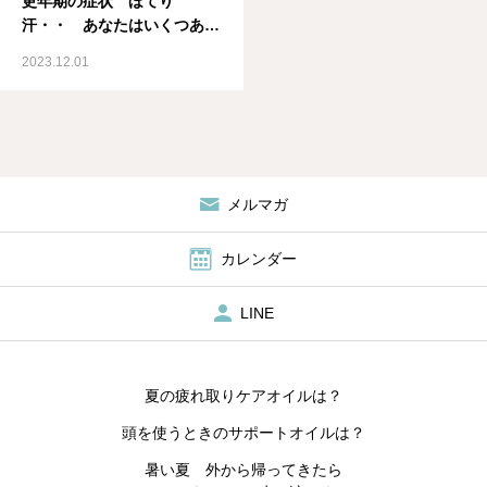
更年期の症状 ほてり
汗・・ あなたはいくつあて
はまる？薬剤師が教えるメデ
2023.12.01
ィカルアロマ資格取得スクー
ル IMA国際メディカルアロ
マ協会
メルマガ
カレンダー
LINE
夏の疲れ取りケアオイルは？
頭を使うときのサポートオイルは？
暑い夏 外から帰ってきたら