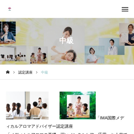
Warning
: Undefined variable $cat_id in
/home/imajapan/ima-
japan.info/public_html/wp-content/themes/serum_tcd096/single-
treatment.php
on line
13
中級
メルマガ
LINE
Instagram
Facebook
無料個別相談
認定講座
中級
当校について
協会概要
メディカルアロマとは
「IMA国際メデ
ィカルアロマアドバイザー認定講座
卒業生の声