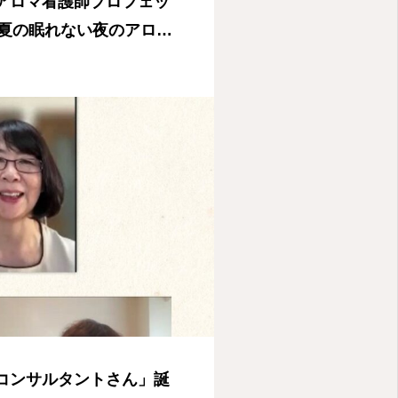
ルアロマ看護師プロフェッ
夏の眠れない夜のアロマ
ます メディカルアロマ
MA国際メディカルアロマ
スコンサルタントさん」誕