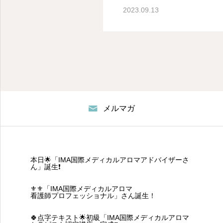
とときを♪薬剤師が教え
2023.09.13
格取得スクール IMA
会
メルマガ
本日🌟「IMA国際メディカルアロマアドバイザーさ
ん」誕生❗
⚜️⚜️「IMA国際メディカルアロマ
看護師プロフェッショナル」さん誕生！
🍀点字テキスト🌟初級「IMA国際メディカルアロマ