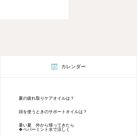
るメディカルアロマ資
国際メディカルアロマ協
カレンダー
夏の疲れ取りケアオイルは？
頭を使うときのサポートオイルは？
暑い夏 外から帰ってきたら
🍀ペパーミント水で涼しく