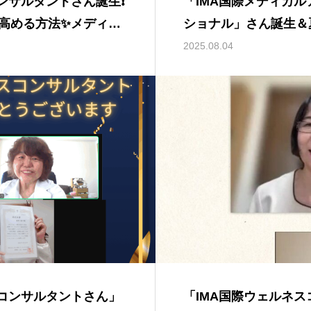
コンサルタントさん誕生❗
「IMA国際メディカ
高める方法✨メディカ
ショナル」さん誕生＆
ル IMA国際メディカ
ケアを動画でお届けし
2025.08.04
資格取得スクール I
協会
スコンサルタントさん」
「IMA国際ウェルネ