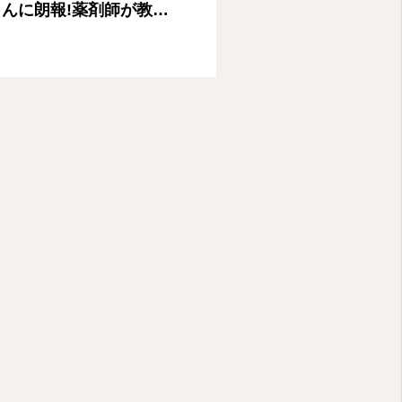
さんに朗報!薬剤師が教え
格取得スクール IMA国
会