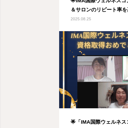
🌟IMA国際ウェルネス
＆サロンのリピート率を
ルアロマ資格取得スクー
2025.08.25
ルアロマ協会
薬剤師が教えるメディカルアロマの使い方＆アロマを仕事にするには
🌟「IMA国際ウェルネ