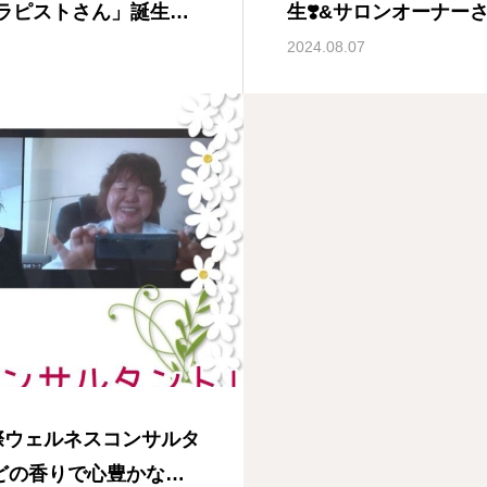
ラピストさん」誕生🎊
生❣️&サロンオーナー
ア メディカルアロマ
るメディカルアロマ資
2024.08.07
A国際メディカルアロマ
際メディカルアロマ協
際ウェルネスコンサルタ
などの香りで心豊かなひ