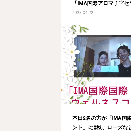
「IMA国際アロマ子宮セ
＆天気が良くない日のケ
2025.04.22
資格取得スクール IM
協会
本日2名の方が「IMA国
ント」に❣️秋、ローズ